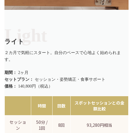
Light
ライト
２カ月で気軽にスタート。自分のペースで心地よく始められま
す。
期間：
2ヶ月
セットプラン：
セッション・姿勢矯正・食事サポート
価格：
140,800円（税込）
スポットセッションとの金
時間
回数
額比較
セッショ
50分 /
8回
93,280円相当
ン
1回