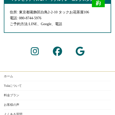
住所: 東京都葛飾区白鳥2-2-10 タックお花茶屋106
電話: 080-8744-5976
ご予約方法:LINE、Google、電話
ア
ア
ア
イ
イ
イ
コ
コ
コ
ン
ン
ン
リ
リ
リ
ン
ン
ン
ク
ク
ク
ホーム
Yulaについて
料金プラン
お客様の声
よくある質問