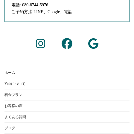
電話: 080-8744-5976
ご予約方法:LINE、Google、電話
ア
ア
ア
イ
イ
イ
コ
コ
コ
ン
ン
ン
リ
リ
リ
ン
ン
ン
ク
ク
ク
ホーム
Yulaについて
料金プラン
お客様の声
よくある質問
ブログ