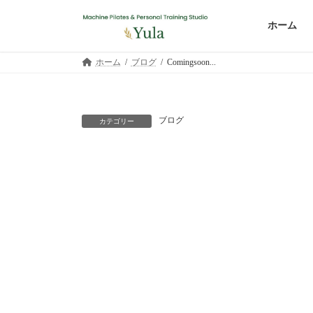
コ
ナ
ン
ビ
ホーム
テ
ゲ
ン
ー
ホーム
ブログ
Comingsoon...
ツ
シ
へ
ョ
ス
ン
キ
に
ブログ
カテゴリー
ッ
移
プ
動